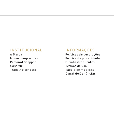
1
º
cheeky
2
º
vestido
3
º
maio
4
º
biquini
5
º
vestido curto
INSTITUCIONAL
INFORMAÇÕES
6
º
calcinha
A Marca
Políticas de devoluções
Nosso compromisso
Política de privacidade
7
º
vestidos
Personal Shopper
Dúvidas frequentes
Casa Vix
Termos de uso
8
º
saida
Trabalhe conosco
Tabela de medidas
Canal de Denúncias
9
º
top
10
º
verde