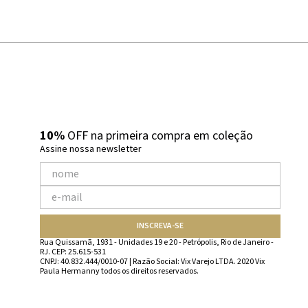
10%
OFF na primeira compra em coleção
Assine nossa newsletter
INSCREVA-SE
Rua Quissamã, 1931 - Unidades 19 e 20 - Petrópolis, Rio de Janeiro -
RJ. CEP: 25.615-531
CNPJ: 40.832.444/0010-07 | Razão Social: Vix Varejo LTDA. 2020 Vix
Paula Hermanny todos os direitos reservados.