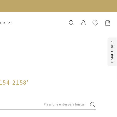
GANHE 10% NA PRIMEIRA COMPRA COM O CUPOM NEWS10
SORT 27
BAIXE O APP
1154-2158
'