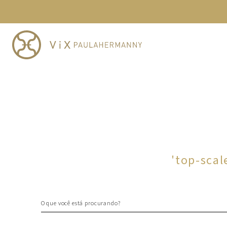
TERMOS MAIS BUSCADOS
1
º
cheeky
2
º
vestido
3
º
maio
4
º
biquini
5
º
vestido curto
6
º
calcinha
7
º
vestidos
8
º
saida
'
top-scal
9
º
top
10
º
verde
O que você está procurando?
TERMOS MAIS BUSCADOS