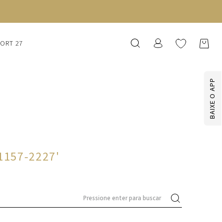
SORT 27
BAIXE O APP
1157-2227
'