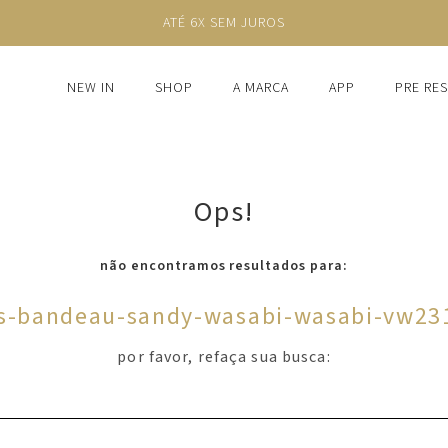
ATÉ 6X SEM JUROS
NEW IN
SHOP
A MARCA
APP
PRE RE
Ops!
não encontramos resultados para:
es-bandeau-sandy-wasabi-wasabi-vw23
por favor, refaça sua busca: