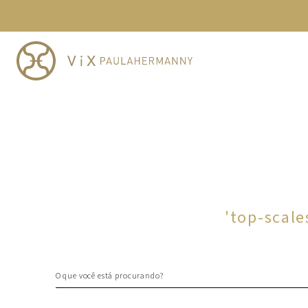
TERMOS MAIS BUSCADOS
1
º
cheeky
2
º
vestido
3
º
maio
4
º
vestidos
5
º
biquini
6
º
vestido curto
7
º
calcinha
8
º
saida
'
top-scal
9
º
top
10
º
top tri
O que você está procurando?
TERMOS MAIS BUSCADOS