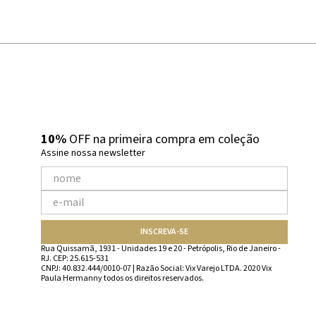
10%
OFF na primeira compra em coleção
Assine nossa newsletter
INSCREVA-SE
Rua Quissamã, 1931 - Unidades 19 e 20 - Petrópolis, Rio de Janeiro -
RJ. CEP: 25.615-531
CNPJ: 40.832.444/0010-07 | Razão Social: Vix Varejo LTDA. 2020 Vix
Paula Hermanny todos os direitos reservados.