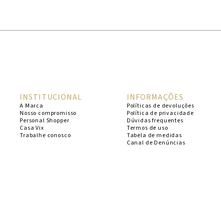
1
º
cheeky
2
º
vestido
3
º
maio
4
º
vestidos
5
º
biquini
INSTITUCIONAL
INFORMAÇÕES
6
º
vestido curto
A Marca
Políticas de devoluções
Nosso compromisso
Política de privacidade
7
º
calcinha
Personal Shopper
Dúvidas frequentes
Casa Vix
Termos de uso
8
º
saida
Trabalhe conosco
Tabela de medidas
Canal de Denúncias
9
º
top
10
º
top tri