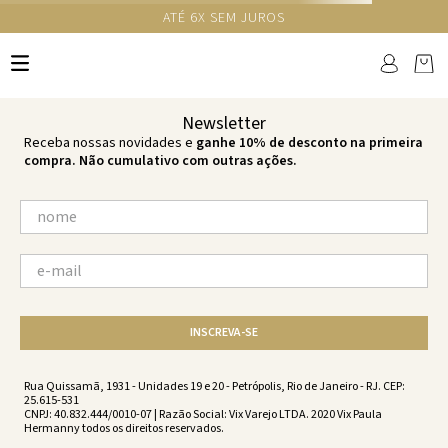
GANHE 10% NA PRIMEIRA COMPRA COM O CUPOM NEWS10
Ops!
não encontramos resultados para:
'
top-scales-tri-ripple-lazuli-lazuli-
vw231128-2229
'
por favor, refaça sua busca:
O que você está procurando?