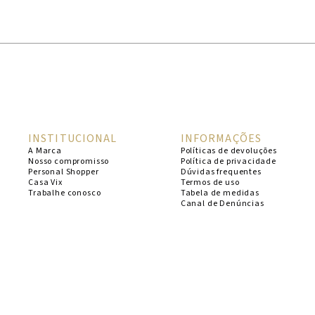
1
º
cheeky
2
º
vestido
3
º
maio
4
º
biquini
5
º
calcinha
INSTITUCIONAL
INFORMAÇÕES
6
º
vestido curto
A Marca
Políticas de devoluções
Nosso compromisso
Política de privacidade
7
º
saida
Personal Shopper
Dúvidas frequentes
Casa Vix
Termos de uso
8
º
verde
Trabalhe conosco
Tabela de medidas
Canal de Denúncias
9
º
vestidos
10
º
top