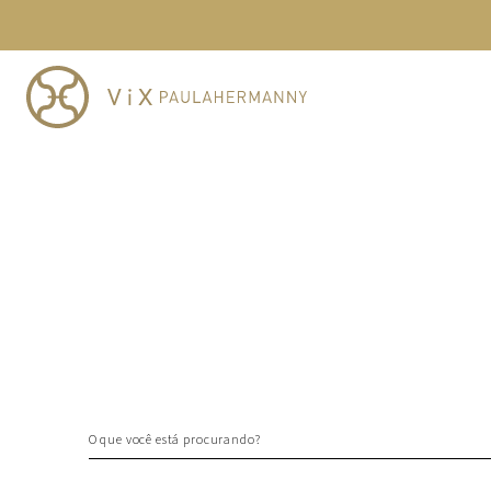
TERMOS MAIS BUSCADOS
1
º
cheeky
2
º
vestido
3
º
maio
4
º
biquini
5
º
calcinha
6
º
vestido curto
7
º
saida
8
º
verde
9
º
vestidos
10
º
top
O que você está procurando?
TERMOS MAIS BUSCADOS