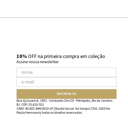
10%
OFF na primeira compra em coleção
Assine nossa newsletter
INSCREVA-SE
Rua Quissamã, 1931 - Unidades 19 e 20 - Petrópolis, Rio de Janeiro -
RJ. CEP: 25.615-531
CNPJ: 40.832.444/0010-07 | Razão Social: Vix Varejo LTDA. 2020 Vix
Paula Hermanny todos os direitos reservados.