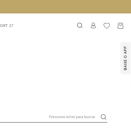
SORT 27
BAIXE O APP
'