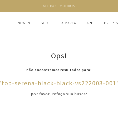
ATÉ 6X SEM JUROS
NEW IN
SHOP
A MARCA
APP
PRE RE
Ops!
não encontramos resultados para:
'
top-serena-black-black-vs222003-001
por favor, refaça sua busca: