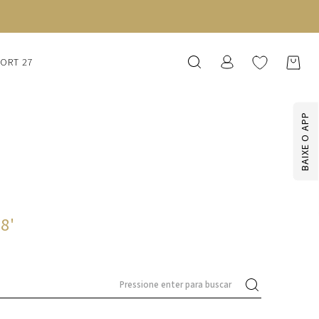
SORT 27
BAIXE O APP
28
'