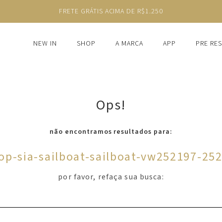
FRETE GRÁTIS ACIMA DE R$1.250
NEW IN
SHOP
A MARCA
APP
PRE RE
Ops!
não encontramos resultados para:
op-sia-sailboat-sailboat-vw252197-25
por favor, refaça sua busca: