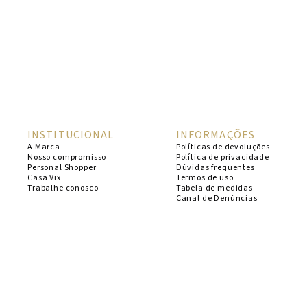
1
º
cheeky
2
º
vestido
3
º
maio
4
º
biquini
5
º
calcinha
INSTITUCIONAL
INFORMAÇÕES
6
º
vestido curto
A Marca
Políticas de devoluções
Nosso compromisso
Política de privacidade
7
º
top
Personal Shopper
Dúvidas frequentes
Casa Vix
Termos de uso
8
º
verde
Trabalhe conosco
Tabela de medidas
Canal de Denúncias
9
º
saida
10
º
top tri