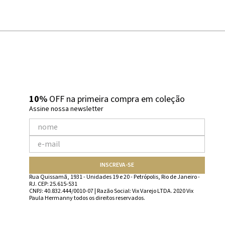
10%
OFF na primeira compra em coleção
Assine nossa newsletter
INSCREVA-SE
Rua Quissamã, 1931 - Unidades 19 e 20 - Petrópolis, Rio de Janeiro -
RJ. CEP: 25.615-531
CNPJ: 40.832.444/0010-07 | Razão Social: Vix Varejo LTDA. 2020 Vix
Paula Hermanny todos os direitos reservados.