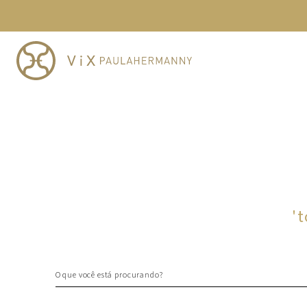
TERMOS MAIS BUSCADOS
1
º
cheeky
2
º
vestido
3
º
maio
4
º
biquini
5
º
calcinha
6
º
vestido curto
7
º
top
8
º
verde
'
t
9
º
saida
10
º
top tri
O que você está procurando?
TERMOS MAIS BUSCADOS