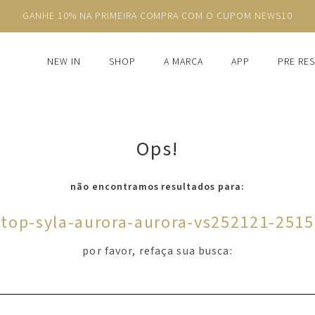
GANHE 10% NA PRIMEIRA COMPRA COM O CUPOM NEWS10
NEW IN
SHOP
A MARCA
APP
PRE RE
Ops!
não encontramos resultados para:
'
top-syla-aurora-aurora-vs252121-2515
por favor, refaça sua busca: