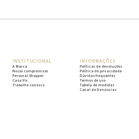
1
º
cheeky
2
º
vestido
3
º
maio
4
º
biquini
5
º
vestido curto
INSTITUCIONAL
INFORMAÇÕES
6
º
calcinha
A Marca
Políticas de devoluções
Nosso compromisso
Política de privacidade
7
º
vestidos
Personal Shopper
Dúvidas frequentes
Casa Vix
Termos de uso
8
º
saida
Trabalhe conosco
Tabela de medidas
Canal de Denúncias
9
º
top
10
º
verde