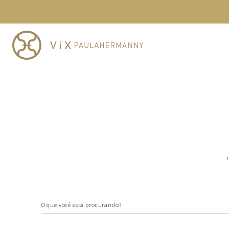
TERMOS MAIS BUSCADOS
1
º
cheeky
2
º
vestido
3
º
maio
4
º
biquini
5
º
vestido curto
6
º
calcinha
7
º
vestidos
8
º
saida
9
º
top
10
º
verde
O que você está procurando?
TERMOS MAIS BUSCADOS