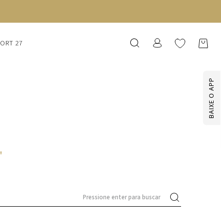
SORT 27
BAIXE O APP
'