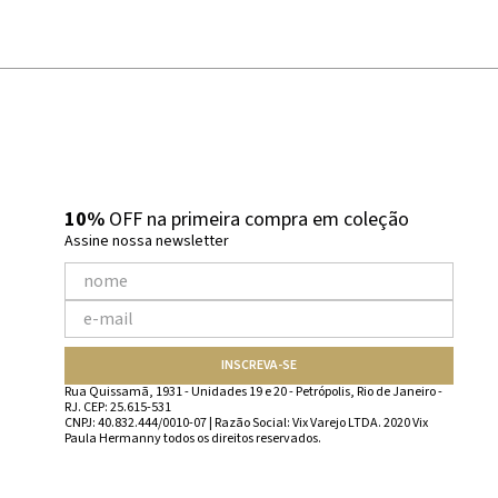
10%
OFF na primeira compra em coleção
Assine nossa newsletter
INSCREVA-SE
Rua Quissamã, 1931 - Unidades 19 e 20 - Petrópolis, Rio de Janeiro -
RJ. CEP: 25.615-531
CNPJ: 40.832.444/0010-07 | Razão Social: Vix Varejo LTDA. 2020 Vix
Paula Hermanny todos os direitos reservados.