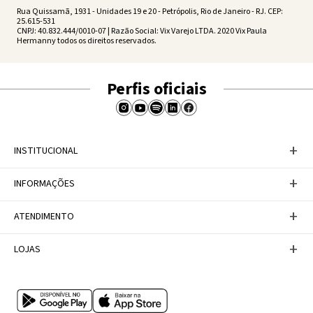
Rua Quissamã, 1931 - Unidades 19 e 20 - Petrópolis, Rio de Janeiro - RJ. CEP:
25.615-531
CNPJ: 40.832.444/0010-07 | Razão Social: Vix Varejo LTDA. 2020 Vix Paula
Hermanny todos os direitos reservados.
Perfis oficiais
+
INSTITUCIONAL
Baixe nosso APP
+
INFORMAÇÕES
A Marca
Nosso compromisso
Casa Vix
Políticas de Devoluções
+
ATENDIMENTO
Trabalhe conosco
Política de Privacidade
Dúvidas Frequentes
Termos de Uso
Fale conosco
+
LOJAS
Tabela de Medidas
Personal Shopper
Canal de Denúncias
Central de atendimento
Confira nossos endereços
Internacional
Multimarcas