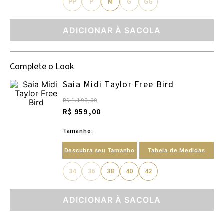
PP
P
M
G
GG
ADICIONAR À SACOLA
Complete o Look
Saia Midi Taylor Free Bird
R$ 1.198,00
R$ 959,00
Tamanho:
Descubra seu Tamanho
Tabela de Medidas
34
36
38
40
42
ADICIONAR À SACOLA