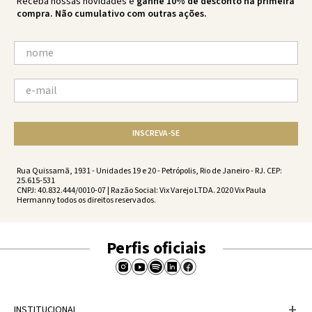
Receba nossas novidades e
ganhe 10% de desconto na primeira
compra. Não cumulativo com outras ações.
INSCREVA-SE
Rua Quissamã, 1931 - Unidades 19 e 20 - Petrópolis, Rio de Janeiro - RJ. CEP:
25.615-531
CNPJ: 40.832.444/0010-07 | Razão Social: Vix Varejo LTDA. 2020 Vix Paula
Hermanny todos os direitos reservados.
Perfis oficiais
+
INSTITUCIONAL