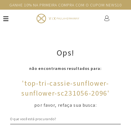
GANHE 10% NA PRIMEIRA COMPRA COM O CUPOM NEWS10
Ops!
não encontramos resultados para:
'
top-tri-cassie-sunflower-
sunflower-sc231056-2096
'
por favor, refaça sua busca:
O que você está procurando?