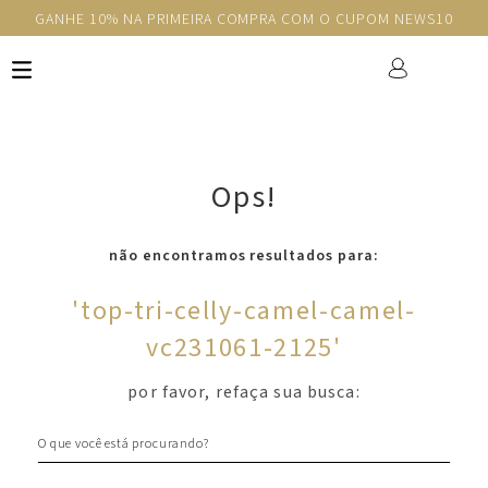
GANHE 10% NA PRIMEIRA COMPRA COM O CUPOM NEWS10
Ops!
não encontramos resultados para:
'
top-tri-celly-camel-camel-
vc231061-2125
'
por favor, refaça sua busca:
O que você está procurando?