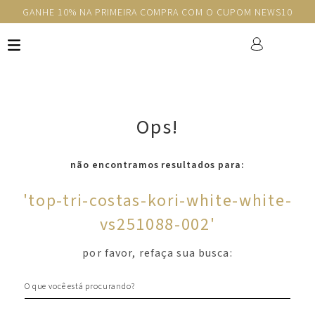
GANHE 10% NA PRIMEIRA COMPRA COM O CUPOM NEWS10
Ops!
não encontramos resultados para:
'
top-tri-costas-kori-white-white-
vs251088-002
'
por favor, refaça sua busca:
O que você está procurando?