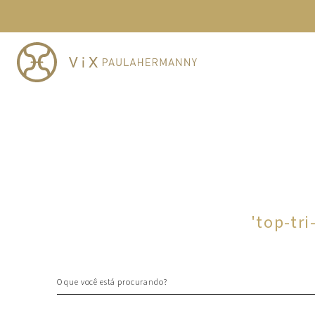
TERMOS MAIS BUSCADOS
1
º
cheeky
2
º
vestido
3
º
maio
4
º
biquini
5
º
calcinha
6
º
vestido curto
7
º
saida
8
º
verde
'
top-tri
9
º
vestidos
10
º
top
O que você está procurando?
TERMOS MAIS BUSCADOS