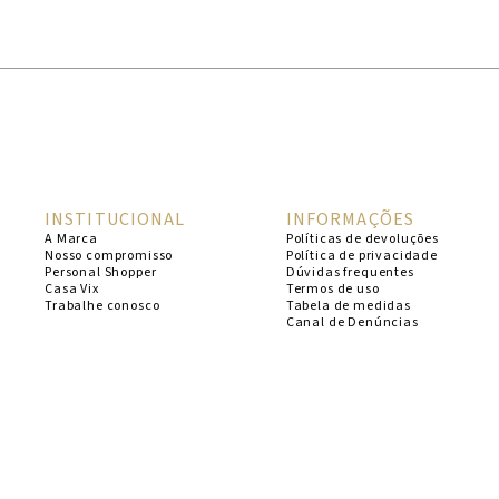
1
º
cheeky
2
º
vestido
3
º
maio
4
º
biquini
5
º
calcinha
INSTITUCIONAL
INFORMAÇÕES
6
º
vestido curto
A Marca
Políticas de devoluções
Nosso compromisso
Política de privacidade
7
º
saida
Personal Shopper
Dúvidas frequentes
Casa Vix
Termos de uso
8
º
verde
Trabalhe conosco
Tabela de medidas
Canal de Denúncias
9
º
vestidos
10
º
top