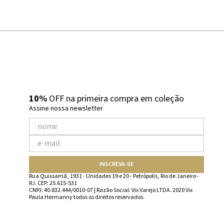
10%
OFF na primeira compra em coleção
Assine nossa newsletter
INSCREVA-SE
Rua Quissamã, 1931 - Unidades 19 e 20 - Petrópolis, Rio de Janeiro -
RJ. CEP: 25.615-531
CNPJ: 40.832.444/0010-07 | Razão Social: Vix Varejo LTDA. 2020 Vix
Paula Hermanny todos os direitos reservados.