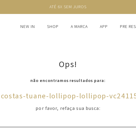
ATÉ 6X SEM JUROS
NEW IN
SHOP
A MARCA
APP
PRE RE
Ops!
não encontramos resultados para:
-costas-tuane-lollipop-lollipop-vc241
por favor, refaça sua busca: