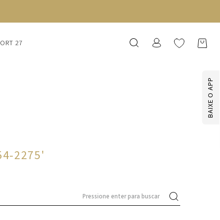
SORT 27
BAIXE O APP
154-2275
'