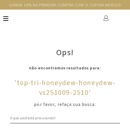
GANHE 10% NA PRIMEIRA COMPRA COM O CUPOM NEWS10
Ops!
não encontramos resultados para:
'
top-tri-honeydew-honeydew-
vs251009-2510
'
por favor, refaça sua busca:
O que você está procurando?