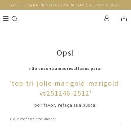
GANHE 10% NA PRIMEIRA COMPRA COM O CUPOM NEWS10
Ops!
não encontramos resultados para:
'
top-tri-jolie-marigold-marigold-
vs251246-2512
'
por favor, refaça sua busca:
O que você está procurando?