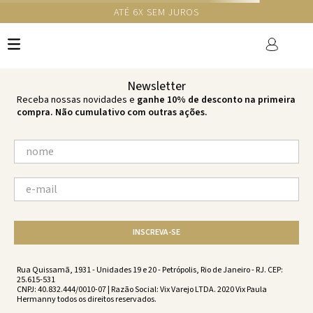
GANHE 10% NA PRIMEIRA COMPRA COM O CUPOM NEWS10
Ops!
não encontramos resultados para:
'
top-tri-kyle-charm-charm-
ss231060-2196
'
por favor, refaça sua busca:
O que você está procurando?