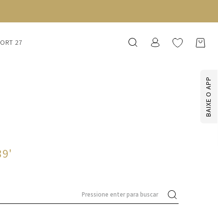
SORT 27
BAIXE O APP
89
'