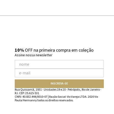
10%
OFF na primeira compra em coleção
Assine nossa newsletter
INSCREVA-SE
Rua Quissamã, 1931 - Unidades 19 e 20 - Petrópolis, Rio de Janeiro -
RJ. CEP: 25.615-531
CNPJ: 40.832.444/0010-07 | Razão Social: Vix Varejo LTDA. 2020 Vix
Paula Hermanny todos os direitos reservados.