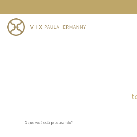
TERMOS MAIS BUSCADOS
1
º
cheeky
2
º
vestido
3
º
maio
4
º
biquini
5
º
vestido curto
6
º
calcinha
7
º
vestidos
8
º
saida
'
t
9
º
top
10
º
verde
O que você está procurando?
TERMOS MAIS BUSCADOS