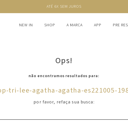
ATÉ 6X SEM JUROS
NEW IN
SHOP
A MARCA
APP
PRE RE
Ops!
não encontramos resultados para:
op-tri-lee-agatha-agatha-es221005-19
por favor, refaça sua busca: