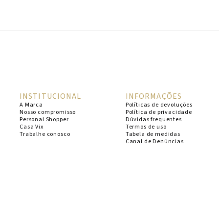
1
º
cheeky
2
º
vestido
3
º
maio
4
º
biquini
5
º
vestido curto
INSTITUCIONAL
INFORMAÇÕES
6
º
calcinha
A Marca
Políticas de devoluções
Nosso compromisso
Política de privacidade
7
º
vestidos
Personal Shopper
Dúvidas frequentes
Casa Vix
Termos de uso
8
º
saida
Trabalhe conosco
Tabela de medidas
Canal de Denúncias
9
º
top
10
º
verde