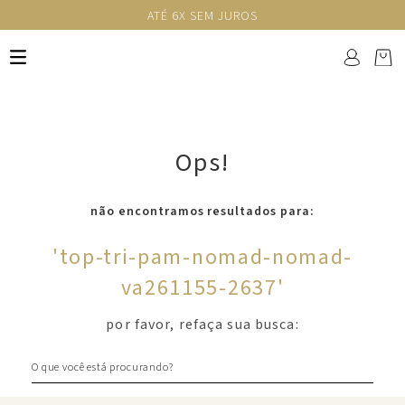
ATÉ 6X SEM JUROS
Ops!
não encontramos resultados para:
'
top-tri-pam-nomad-nomad-
va261155-2637
'
por favor, refaça sua busca:
O que você está procurando?