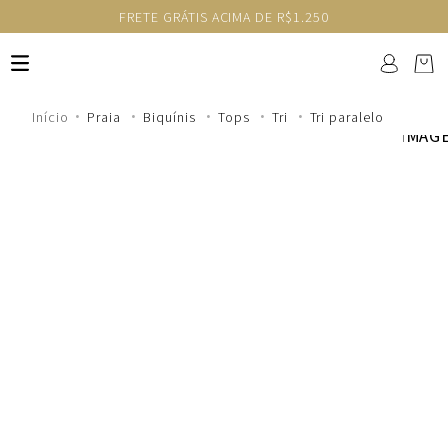
FRETE GRÁTIS ACIMA DE R$1.250
Praia
Biquínis
Tops
Tri
Tri paralelo