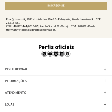
INSCREVA-SE
Rua Quissamã, 1931 - Unidades 19 e 20 - Petrópolis, Rio de Janeiro - RJ. CEP:
25.615-531
CNPJ: 40.832.444/0010-07 | Razão Social: Vix Varejo LTDA. 2020 Vix Paula
Hermanny todos os direitos reservados.
Perfis oficiais
+
INSTITUCIONAL
Baixe nosso APP
+
INFORMAÇÕES
A Marca
Nosso compromisso
Casa Vix
Políticas de Devoluções
+
ATENDIMENTO
Trabalhe conosco
Política de Privacidade
Dúvidas Frequentes
Termos de Uso
Fale conosco
+
LOJAS
Tabela de Medidas
Personal Shopper
Canal de Denúncias
Central de atendimento