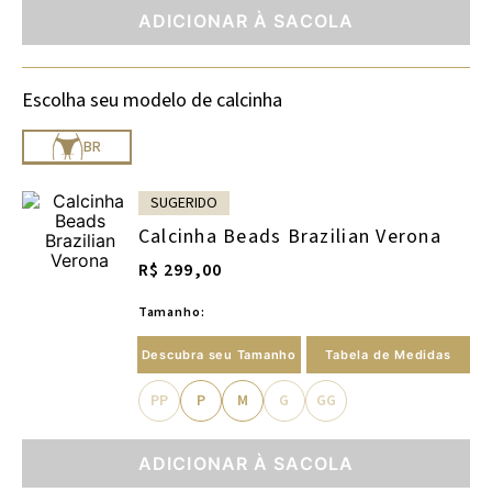
ADICIONAR À SACOLA
Escolha seu modelo de calcinha
BR
SUGERIDO
Calcinha Beads Brazilian Verona
R$ 299,00
Tamanho:
Descubra seu Tamanho
Tabela de Medidas
PP
P
M
G
GG
ADICIONAR À SACOLA