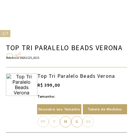
1/7
TOP TRI PARALELO BEADS VERONA
Referência
:
VA261125_2615
Top Tri Paralelo Beads Verona
R$ 399,00
Tamanho:
Descubra seu Tamanho
Tabela de Medidas
PP
P
M
G
GG