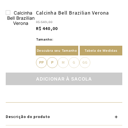
Calcinha Bell Brazilian Verona
R$ 549,00
R$ 440,00
Tamanho:
Descubra seu Tamanho
Tabela de Medidas
PP
P
M
G
GG
ADICIONAR À SACOLA
Descrição do produto