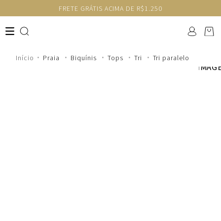
FRETE GRÁTIS ACIMA DE R$1.250
Praia
Biquínis
Tops
Tri
Tri paralelo