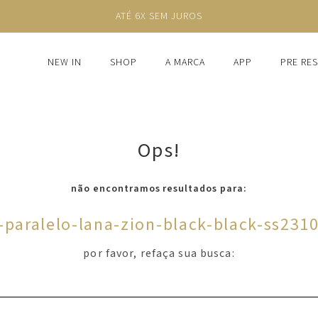
ATÉ 6X SEM JUROS
NEW IN
SHOP
A MARCA
APP
PRE RE
Ops!
não encontramos resultados para:
i-paralelo-lana-zion-black-black-ss231
por favor, refaça sua busca: