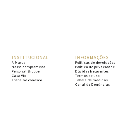
1
º
cheeky
2
º
vestido
3
º
maio
4
º
biquini
5
º
calcinha
INSTITUCIONAL
INFORMAÇÕES
6
º
vestido curto
A Marca
Políticas de devoluções
Nosso compromisso
Política de privacidade
7
º
saida
Personal Shopper
Dúvidas frequentes
Casa Vix
Termos de uso
8
º
verde
Trabalhe conosco
Tabela de medidas
Canal de Denúncias
9
º
vestidos
10
º
top