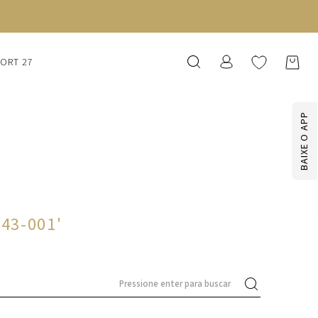
SORT 27
BAIXE O APP
043-001
'