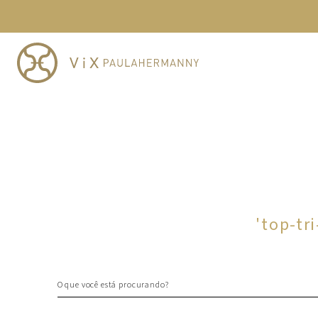
TERMOS MAIS BUSCADOS
1
º
cheeky
2
º
vestido
3
º
maio
4
º
biquini
5
º
calcinha
6
º
vestido curto
7
º
saida
8
º
verde
'
top-tr
9
º
vestidos
10
º
top
O que você está procurando?
TERMOS MAIS BUSCADOS