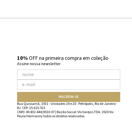
10%
OFF na primeira compra em coleção
Assine nossa newsletter
INSCREVA-SE
Rua Quissamã, 1931 - Unidades 19 e 20 - Petrópolis, Rio de Janeiro -
RJ. CEP: 25.615-531
CNPJ: 40.832.444/0010-07 | Razão Social: Vix Varejo LTDA. 2020 Vix
Paula Hermanny todos os direitos reservados.