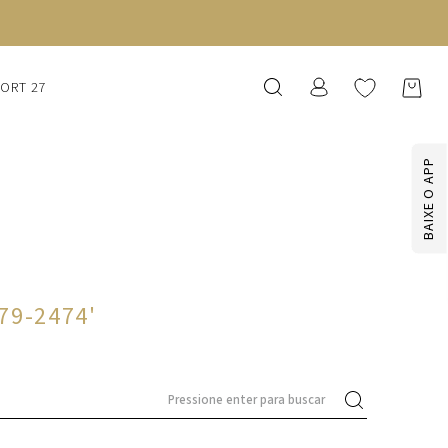
SORT 27
BAIXE O APP
279-2474
'