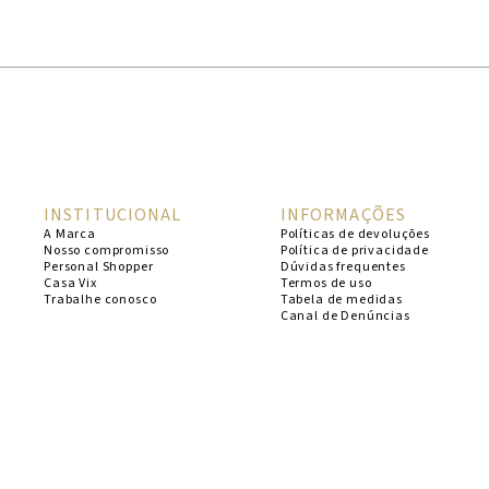
1
º
cheeky
2
º
vestido
3
º
maio
4
º
biquini
5
º
calcinha
INSTITUCIONAL
INFORMAÇÕES
6
º
vestido curto
A Marca
Políticas de devoluções
Nosso compromisso
Política de privacidade
7
º
saida
Personal Shopper
Dúvidas frequentes
Casa Vix
Termos de uso
8
º
verde
Trabalhe conosco
Tabela de medidas
Canal de Denúncias
9
º
vestidos
10
º
top