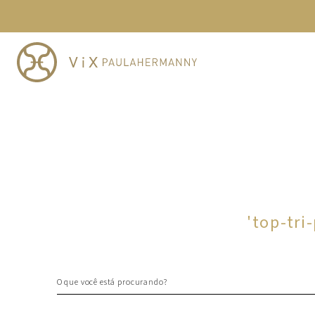
TERMOS MAIS BUSCADOS
1
º
cheeky
2
º
vestido
3
º
maio
4
º
biquini
5
º
calcinha
6
º
vestido curto
7
º
saida
8
º
verde
'
top-tri
9
º
vestidos
10
º
top
O que você está procurando?
TERMOS MAIS BUSCADOS