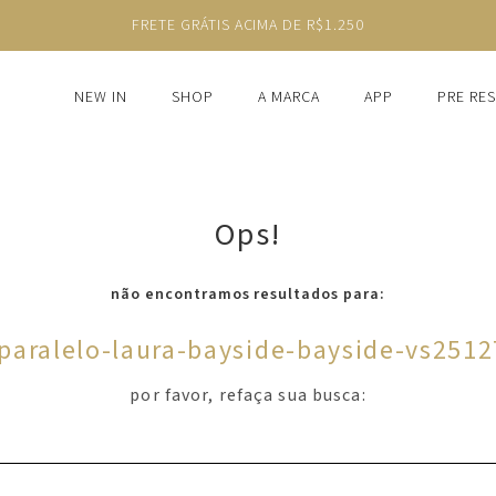
FRETE GRÁTIS ACIMA DE R$1.250
NEW IN
SHOP
A MARCA
APP
PRE RE
Ops!
não encontramos resultados para:
-paralelo-laura-bayside-bayside-vs251
por favor, refaça sua busca: