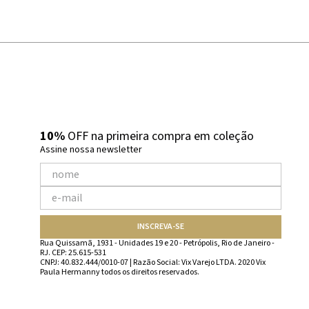
10%
OFF na primeira compra em coleção
Assine nossa newsletter
INSCREVA-SE
Rua Quissamã, 1931 - Unidades 19 e 20 - Petrópolis, Rio de Janeiro -
RJ. CEP: 25.615-531
CNPJ: 40.832.444/0010-07 | Razão Social: Vix Varejo LTDA. 2020 Vix
Paula Hermanny todos os direitos reservados.