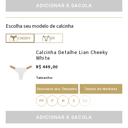
ADICIONAR À SACOLA
Escolha seu modelo de calcinha
CHEEKY
BR
Calcinha Detalhe Lian Cheeky
White
R$ 449,00
Tamanho:
Descubra seu Tamanho
Tabela de Medidas
PP
P
M
G
GG
ADICIONAR À SACOLA