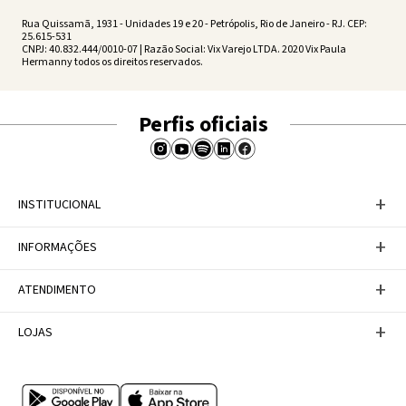
Rua Quissamã, 1931 - Unidades 19 e 20 - Petrópolis, Rio de Janeiro - RJ. CEP:
25.615-531
CNPJ: 40.832.444/0010-07 | Razão Social: Vix Varejo LTDA. 2020 Vix Paula
Hermanny todos os direitos reservados.
Perfis oficiais
+
INSTITUCIONAL
Baixe nosso APP
+
INFORMAÇÕES
A Marca
Nosso compromisso
Casa Vix
Políticas de Devoluções
+
ATENDIMENTO
Trabalhe conosco
Política de Privacidade
Dúvidas Frequentes
Termos de Uso
Fale conosco
+
LOJAS
Tabela de Medidas
Personal Shopper
Canal de Denúncias
Central de atendimento
Confira nossos endereços
Internacional
Multimarcas