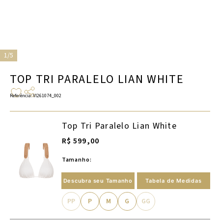
1/5
TOP TRI PARALELO LIAN WHITE
Referência
:
VI261074_002
Top Tri Paralelo Lian White
R$ 599,00
Tamanho:
Descubra seu Tamanho
Tabela de Medidas
PP
P
M
G
GG