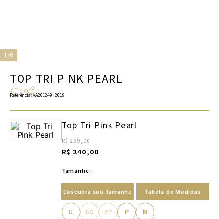
1/6
TOP TRI PINK PEARL
Referência
:
VA261249_2619
Top Tri Pink Pearl
R$ 299,00
R$ 240,00
Tamanho:
Descubra seu Tamanho
Tabela de Medidas
G
GG
PP
P
M