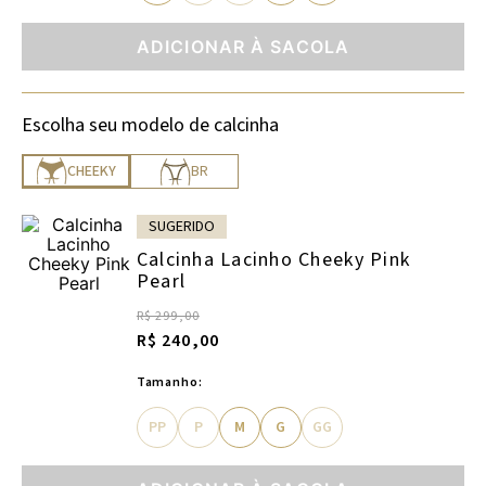
ADICIONAR À SACOLA
Escolha seu modelo de calcinha
CHEEKY
BR
SUGERIDO
Calcinha Lacinho Cheeky Pink
Pearl
R$ 299,00
R$ 240,00
Tamanho:
PP
P
M
G
GG