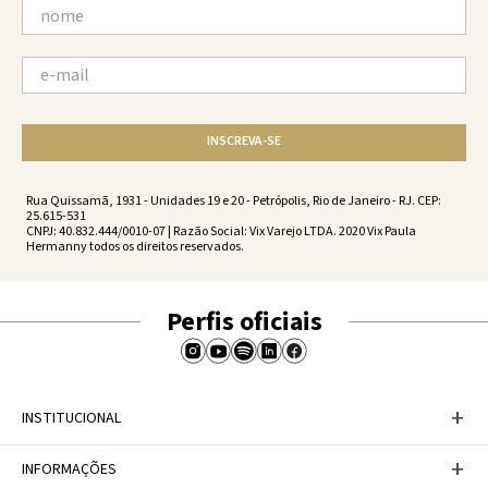
INSCREVA-SE
Rua Quissamã, 1931 - Unidades 19 e 20 - Petrópolis, Rio de Janeiro - RJ. CEP:
25.615-531
CNPJ: 40.832.444/0010-07 | Razão Social: Vix Varejo LTDA. 2020 Vix Paula
Hermanny todos os direitos reservados.
Perfis oficiais
+
INSTITUCIONAL
Baixe nosso APP
+
INFORMAÇÕES
A Marca
Nosso compromisso