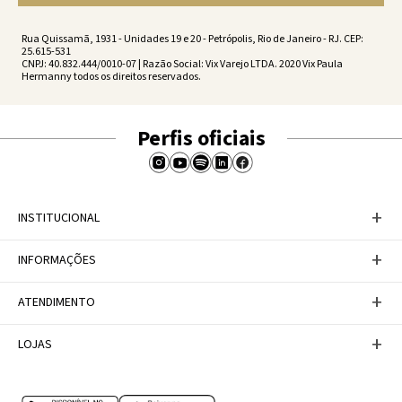
Rua Quissamã, 1931 - Unidades 19 e 20 - Petrópolis, Rio de Janeiro - RJ. CEP:
25.615-531
CNPJ: 40.832.444/0010-07 | Razão Social: Vix Varejo LTDA. 2020 Vix Paula
Hermanny todos os direitos reservados.
Perfis oficiais
+
INSTITUCIONAL
Baixe nosso APP
+
INFORMAÇÕES
A Marca
Nosso compromisso
Casa Vix
Políticas de Devoluções
+
ATENDIMENTO
Trabalhe conosco
Política de Privacidade
Dúvidas Frequentes
Termos de Uso
Fale conosco
+
LOJAS
Tabela de Medidas
Personal Shopper
Canal de Denúncias
Central de atendimento
Confira nossos endereços
Internacional
Multimarcas