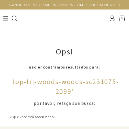
GANHE 10% NA PRIMEIRA COMPRA COM O CUPOM NEWS10
Ops!
não encontramos resultados para:
'
top-tri-woods-woods-sc231075-
2099
'
por favor, refaça sua busca:
O que você está procurando?