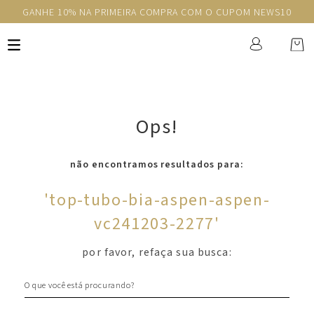
GANHE 10% NA PRIMEIRA COMPRA COM O CUPOM NEWS10
Ops!
não encontramos resultados para:
'
top-tubo-bia-aspen-aspen-
vc241203-2277
'
por favor, refaça sua busca:
O que você está procurando?