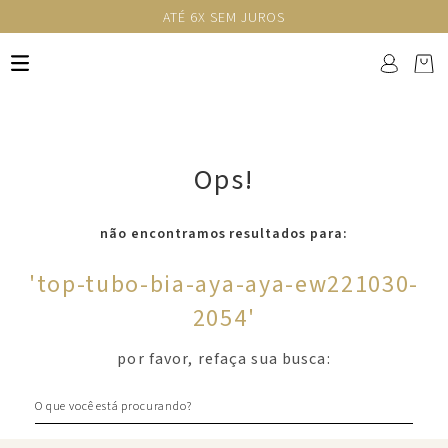
ATÉ 6X SEM JUROS
Ops!
não encontramos resultados para:
'
top-tubo-bia-aya-aya-ew221030-
2054
'
por favor, refaça sua busca:
O que você está procurando?