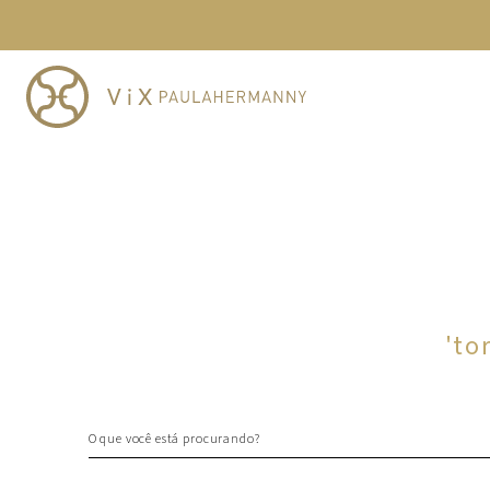
TERMOS MAIS BUSCADOS
1
º
cheeky
2
º
vestido
3
º
maio
4
º
biquini
5
º
vestido curto
6
º
calcinha
7
º
vestidos
8
º
saida
'
to
9
º
top
10
º
verde
O que você está procurando?
TERMOS MAIS BUSCADOS