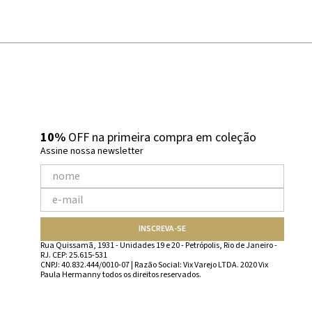
10%
OFF na primeira compra em coleção
Assine nossa newsletter
INSCREVA-SE
Rua Quissamã, 1931 - Unidades 19 e 20 - Petrópolis, Rio de Janeiro -
RJ. CEP: 25.615-531
CNPJ: 40.832.444/0010-07 | Razão Social: Vix Varejo LTDA. 2020 Vix
Paula Hermanny todos os direitos reservados.