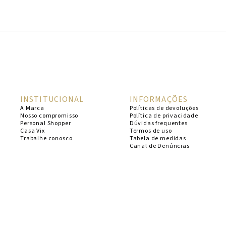
1
º
cheeky
2
º
vestido
3
º
maio
4
º
biquini
5
º
vestido curto
INSTITUCIONAL
INFORMAÇÕES
6
º
calcinha
A Marca
Políticas de devoluções
Nosso compromisso
Política de privacidade
7
º
vestidos
Personal Shopper
Dúvidas frequentes
Casa Vix
Termos de uso
8
º
saida
Trabalhe conosco
Tabela de medidas
Canal de Denúncias
9
º
top
10
º
verde