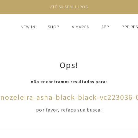
ATÉ 6X SEM JUROS
NEW IN
SHOP
A MARCA
APP
PRE RE
Ops!
não encontramos resultados para:
rnozeleira-asha-black-black-vc223036-
por favor, refaça sua busca: