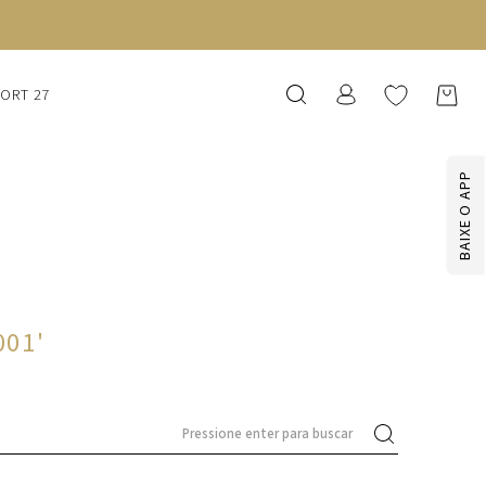
SORT 27
BAIXE O APP
001
'