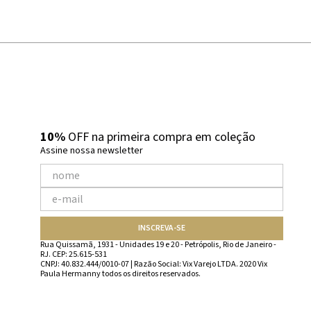
10%
OFF na primeira compra em coleção
Assine nossa newsletter
INSCREVA-SE
Rua Quissamã, 1931 - Unidades 19 e 20 - Petrópolis, Rio de Janeiro -
RJ. CEP: 25.615-531
CNPJ: 40.832.444/0010-07 | Razão Social: Vix Varejo LTDA. 2020 Vix
Paula Hermanny todos os direitos reservados.