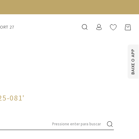
SORT 27
BAIXE O APP
25-081
'