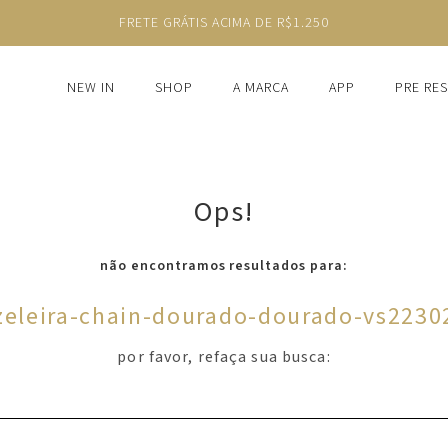
FRETE GRÁTIS ACIMA DE R$1.250
NEW IN
SHOP
A MARCA
APP
PRE RE
Ops!
não encontramos resultados para:
zeleira-chain-dourado-dourado-vs2230
por favor, refaça sua busca: