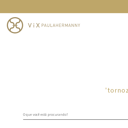
TERMOS MAIS BUSCADOS
1
º
cheeky
2
º
vestido
3
º
maio
4
º
biquini
5
º
calcinha
6
º
vestido curto
7
º
top
8
º
verde
'
torno
9
º
saida
10
º
top tri
O que você está procurando?
TERMOS MAIS BUSCADOS