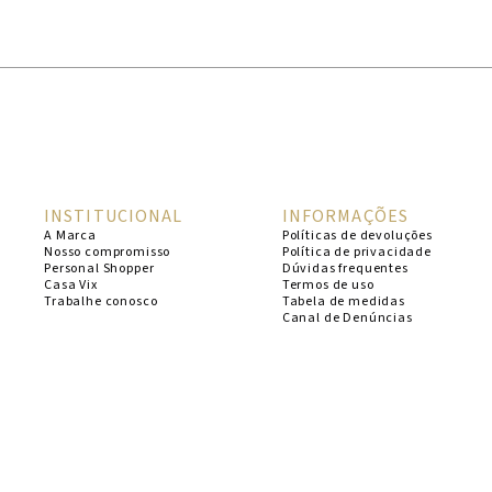
1
º
cheeky
2
º
vestido
3
º
maio
4
º
biquini
5
º
calcinha
INSTITUCIONAL
INFORMAÇÕES
6
º
vestido curto
A Marca
Políticas de devoluções
Nosso compromisso
Política de privacidade
7
º
top
Personal Shopper
Dúvidas frequentes
Casa Vix
Termos de uso
8
º
verde
Trabalhe conosco
Tabela de medidas
Canal de Denúncias
9
º
saida
10
º
top tri