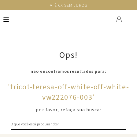
ATÉ 6X SEM JUROS
Ops!
não encontramos resultados para:
'
tricot-teresa-off-white-off-white-
vw222076-003
'
por favor, refaça sua busca:
O que você está procurando?