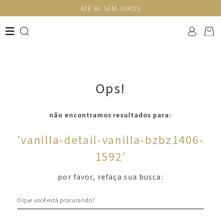
ATÉ 6X SEM JUROS
Ops!
não encontramos resultados para:
'
vanilla-detail-vanilla-bzbz1406-
1592
'
por favor, refaça sua busca:
O que você está procurando?