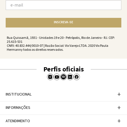
INSCREVA-SE
Rua Quissamã, 1931 - Unidades 19 e 20 - Petrópolis, Rio de Janeiro - RJ. CEP:
25.615-531
CNPJ: 40.832.444/0010-07 | Razão Social: Vix Varejo LTDA. 2020 Vix Paula
Hermanny todos os direitos reservados.
Perfis oficiais
+
INSTITUCIONAL
Baixe nosso APP
+
INFORMAÇÕES
A Marca
Nosso compromisso
Casa Vix
Políticas de Devoluções
+
ATENDIMENTO
Trabalhe conosco
Política de Privacidade
Dúvidas Frequentes