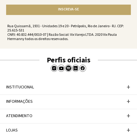
INSCREVA-SE
Rua Quissamã, 1931 - Unidades 19 e 20 - Petrópolis, Rio de Janeiro - RJ. CEP:
25.615-531
CNPJ: 40.832.444/0010-07 | Razão Social: Vix Varejo LTDA. 2020 Vix Paula
Hermanny todos os direitos reservados.
Perfis oficiais
+
INSTITUCIONAL
Baixe nosso APP
+
INFORMAÇÕES
A Marca
Nosso compromisso
Casa Vix
Políticas de Devoluções
+
ATENDIMENTO
Trabalhe conosco
Política de Privacidade
Dúvidas Frequentes
Termos de Uso
Fale conosco
+
LOJAS
Tabela de Medidas
Personal Shopper
Canal de Denúncias
Central de atendimento