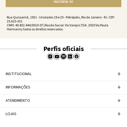
INSCREVA-SE
Rua Quissamã, 1931 - Unidades 19 e 20 - Petrópolis, Rio de Janeiro - RJ. CEP:
25.615-531
CNPJ: 40.832.444/0010-07 | Razão Social: Vix Varejo LTDA. 2020 Vix Paula
Hermanny todos os direitos reservados.
Perfis oficiais
+
INSTITUCIONAL
Baixe nosso APP
+
INFORMAÇÕES
A Marca
Nosso compromisso
Casa Vix
Políticas de Devoluções
+
ATENDIMENTO
Trabalhe conosco
Política de Privacidade
Dúvidas Frequentes
Termos de Uso
Fale conosco
+
LOJAS
Tabela de Medidas
Personal Shopper
Canal de Denúncias
Central de atendimento
Confira nossos endereços