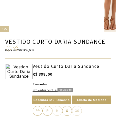
1/5
VESTIDO CURTO DARIA SUNDANCE
Referência
:
VA262119_2624
Vestido Curto Daria Sundance
R$ 898,00
Tamanho:
Novidade
Provador Virtual
Descubra seu Tamanho
Tabela de Medidas
PP
P
M
G
GG