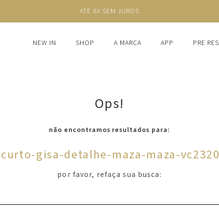
ATÉ 6X SEM JUROS
NEW IN
SHOP
A MARCA
APP
PRE RE
Ops!
não encontramos resultados para:
-curto-gisa-detalhe-maza-maza-vc232
por favor, refaça sua busca: