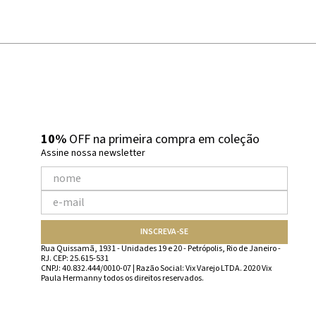
10%
OFF na primeira compra em coleção
Assine nossa newsletter
INSCREVA-SE
Rua Quissamã, 1931 - Unidades 19 e 20 - Petrópolis, Rio de Janeiro -
RJ. CEP: 25.615-531
CNPJ: 40.832.444/0010-07 | Razão Social: Vix Varejo LTDA. 2020 Vix
Paula Hermanny todos os direitos reservados.