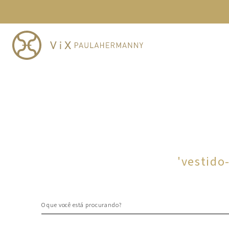
TERMOS MAIS BUSCADOS
1
º
cheeky
2
º
vestido
3
º
maio
4
º
biquini
5
º
vestido curto
6
º
calcinha
7
º
vestidos
8
º
saida
'
vestido
9
º
top
10
º
verde
O que você está procurando?
TERMOS MAIS BUSCADOS