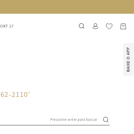
SORT 27
BAIXE O APP
062-2110
'