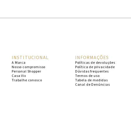
1
º
cheeky
2
º
vestido
3
º
maio
4
º
biquini
5
º
vestido curto
INSTITUCIONAL
INFORMAÇÕES
6
º
calcinha
A Marca
Políticas de devoluções
Nosso compromisso
Política de privacidade
7
º
vestidos
Personal Shopper
Dúvidas frequentes
Casa Vix
Termos de uso
8
º
saida
Trabalhe conosco
Tabela de medidas
Canal de Denúncias
9
º
top
10
º
verde