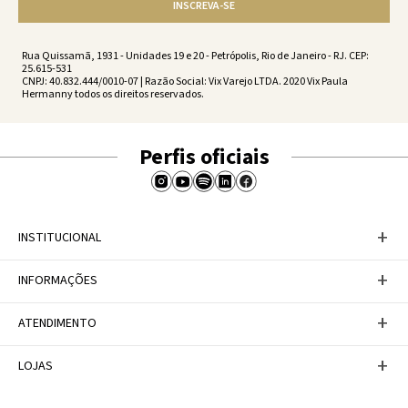
INSCREVA-SE
Rua Quissamã, 1931 - Unidades 19 e 20 - Petrópolis, Rio de Janeiro - RJ. CEP:
25.615-531
CNPJ: 40.832.444/0010-07 | Razão Social: Vix Varejo LTDA. 2020 Vix Paula
Hermanny todos os direitos reservados.
Perfis oficiais
+
INSTITUCIONAL
Baixe nosso APP
+
INFORMAÇÕES
A Marca
Nosso compromisso
Casa Vix
Políticas de Devoluções
+
ATENDIMENTO
Trabalhe conosco
Política de Privacidade
Dúvidas Frequentes
Termos de Uso
Fale conosco
+
LOJAS
Tabela de Medidas
Personal Shopper
Canal de Denúncias
Central de atendimento
Confira nossos endereços