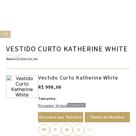
1/5
VESTIDO CURTO KATHERINE WHITE
Referência
:
VI262120_002
Vestido Curto Katherine White
R$ 998,00
Tamanho:
Novidade
Provador Virtual
Descubra seu Tamanho
Tabela de Medidas
PP
P
M
G
GG