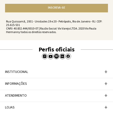
INSCREVA-SE
Rua Quissamã, 1931 - Unidades 19 e 20 - Petrópolis, Rio de Janeiro - RJ. CEP:
25.615-531
CNPJ: 40.832.444/0010-07 | Razão Social: Vix Varejo LTDA. 2020 Vix Paula
Hermanny todos os direitos reservados.
Perfis oficiais
+
INSTITUCIONAL
Baixe nosso APP
+
INFORMAÇÕES
A Marca
Nosso compromisso
Casa Vix
Políticas de Devoluções
+
ATENDIMENTO
Trabalhe conosco
Política de Privacidade
Dúvidas Frequentes
Termos de Uso
Fale conosco
+
LOJAS
Tabela de Medidas
Personal Shopper
Canal de Denúncias
Central de atendimento