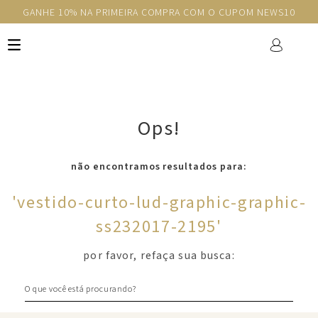
GANHE 10% NA PRIMEIRA COMPRA COM O CUPOM NEWS10
Ops!
não encontramos resultados para:
'
vestido-curto-lud-graphic-graphic-
ss232017-2195
'
por favor, refaça sua busca:
O que você está procurando?