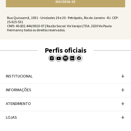
INSCREVA-SE
Rua Quissamã, 1931 - Unidades 19 e 20 - Petrópolis, Rio de Janeiro - RJ. CEP:
25.615-531
CNPJ: 40.832.444/0010-07 | Razão Social: Vix Varejo LTDA. 2020 Vix Paula
Hermanny todos os direitos reservados.
Perfis oficiais
+
INSTITUCIONAL
Baixe nosso APP
+
INFORMAÇÕES
A Marca
Nosso compromisso
Casa Vix
Políticas de Devoluções
+
ATENDIMENTO
Trabalhe conosco
Política de Privacidade
Dúvidas Frequentes
Termos de Uso
Fale conosco
+
LOJAS
Tabela de Medidas
Personal Shopper
Canal de Denúncias
Central de atendimento
Confira nossos endereços