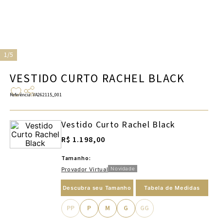
1/5
VESTIDO CURTO RACHEL BLACK
Referência
:
VA262115_001
Vestido Curto Rachel Black
R$ 1.198,00
Tamanho:
Novidade
Provador Virtual
Descubra seu Tamanho
Tabela de Medidas
PP
P
M
G
GG