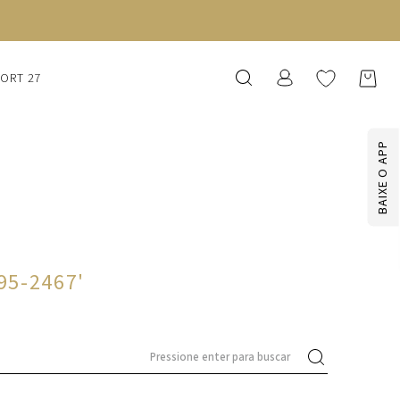
SORT 27
BAIXE O APP
195-2467
'