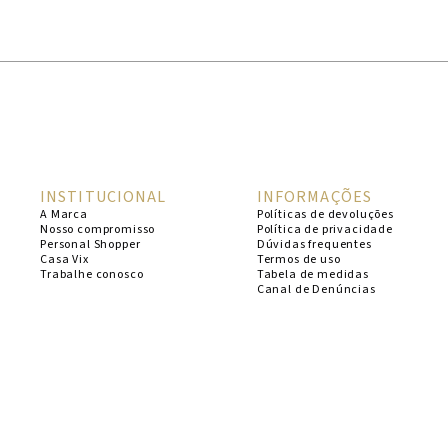
1
º
cheeky
2
º
vestido
3
º
maio
4
º
biquini
5
º
vestido curto
INSTITUCIONAL
INFORMAÇÕES
6
º
calcinha
A Marca
Políticas de devoluções
Nosso compromisso
Política de privacidade
7
º
vestidos
Personal Shopper
Dúvidas frequentes
Casa Vix
Termos de uso
8
º
saida
Trabalhe conosco
Tabela de medidas
Canal de Denúncias
9
º
top
10
º
verde