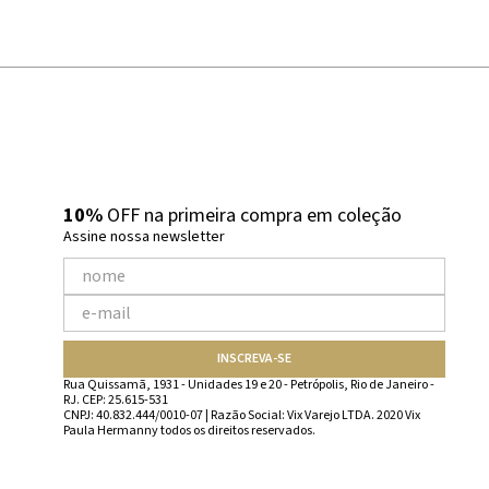
10%
OFF na primeira compra em coleção
Assine nossa newsletter
INSCREVA-SE
Rua Quissamã, 1931 - Unidades 19 e 20 - Petrópolis, Rio de Janeiro -
RJ. CEP: 25.615-531
CNPJ: 40.832.444/0010-07 | Razão Social: Vix Varejo LTDA. 2020 Vix
Paula Hermanny todos os direitos reservados.