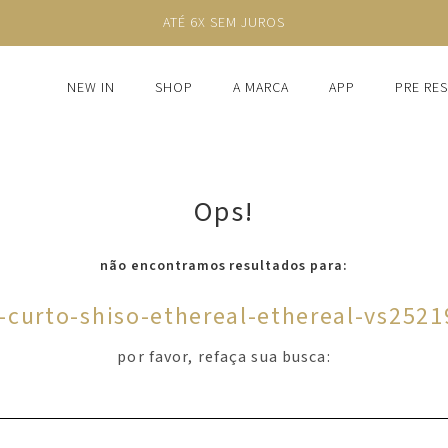
ATÉ 6X SEM JUROS
NEW IN
SHOP
A MARCA
APP
PRE RE
Ops!
não encontramos resultados para:
-curto-shiso-ethereal-ethereal-vs252
por favor, refaça sua busca: