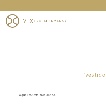
TERMOS MAIS BUSCADOS
1
º
cheeky
2
º
vestido
3
º
maio
4
º
biquini
5
º
vestido curto
6
º
calcinha
7
º
vestidos
8
º
saida
'
vestido
9
º
top
10
º
verde
O que você está procurando?
TERMOS MAIS BUSCADOS