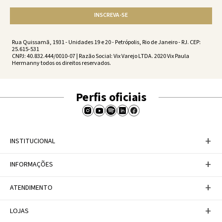
INSCREVA-SE
Rua Quissamã, 1931 - Unidades 19 e 20 - Petrópolis, Rio de Janeiro - RJ. CEP:
25.615-531
CNPJ: 40.832.444/0010-07 | Razão Social: Vix Varejo LTDA. 2020 Vix Paula
Hermanny todos os direitos reservados.
Perfis oficiais
+
INSTITUCIONAL
Baixe nosso APP
+
INFORMAÇÕES
A Marca
Nosso compromisso
Casa Vix
Políticas de Devoluções
+
ATENDIMENTO
Trabalhe conosco
Política de Privacidade
Dúvidas Frequentes
Termos de Uso
Fale conosco
+
LOJAS
Tabela de Medidas
Personal Shopper
Canal de Denúncias
Central de atendimento