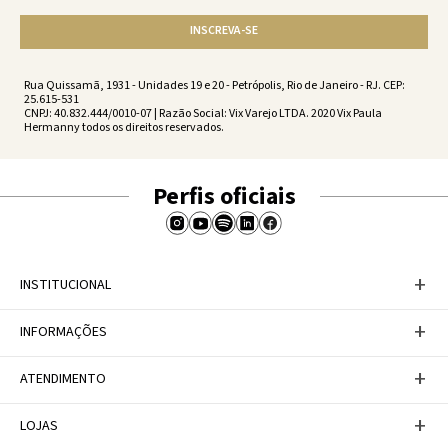
INSCREVA-SE
Rua Quissamã, 1931 - Unidades 19 e 20 - Petrópolis, Rio de Janeiro - RJ. CEP:
25.615-531
CNPJ: 40.832.444/0010-07 | Razão Social: Vix Varejo LTDA. 2020 Vix Paula
Hermanny todos os direitos reservados.
Perfis oficiais
+
INSTITUCIONAL
Baixe nosso APP
+
INFORMAÇÕES
A Marca
Nosso compromisso
Casa Vix
Políticas de Devoluções
+
ATENDIMENTO
Trabalhe conosco
Política de Privacidade
Dúvidas Frequentes
Termos de Uso
Fale conosco
+
LOJAS
Tabela de Medidas
Personal Shopper
Canal de Denúncias
Central de atendimento