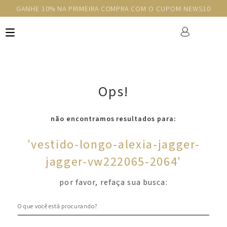
GANHE 10% NA PRIMEIRA COMPRA COM O CUPOM NEWS10
Ops!
não encontramos resultados para:
'
vestido-longo-alexia-jagger-
jagger-vw222065-2064
'
por favor, refaça sua busca:
O que você está procurando?