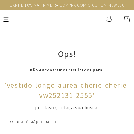
GANHE 10% NA PRIMEIRA COMPRA COM O CUPOM NEWS10
Ops!
não encontramos resultados para:
'
vestido-longo-aurea-cherie-cherie-
vw252131-2555
'
por favor, refaça sua busca:
O que você está procurando?