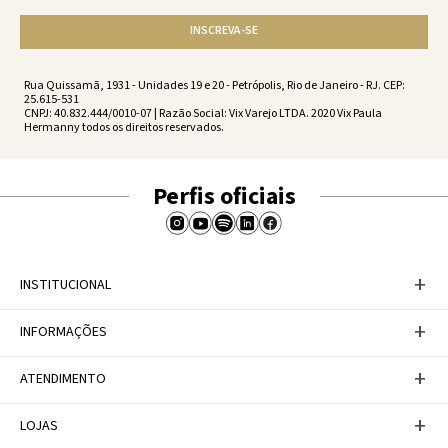
INSCREVA-SE
Rua Quissamã, 1931 - Unidades 19 e 20 - Petrópolis, Rio de Janeiro - RJ. CEP:
25.615-531
CNPJ: 40.832.444/0010-07 | Razão Social: Vix Varejo LTDA. 2020 Vix Paula
Hermanny todos os direitos reservados.
Perfis oficiais
+
INSTITUCIONAL
Baixe nosso APP
+
INFORMAÇÕES
A Marca
Nosso compromisso
Casa Vix
Políticas de Devoluções
+
ATENDIMENTO
Trabalhe conosco
Política de Privacidade
Dúvidas Frequentes
Termos de Uso
Fale conosco
+
LOJAS
Tabela de Medidas
Personal Shopper
Canal de Denúncias
Central de atendimento