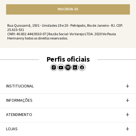
INSCREVA-SE
Rua Quissamã, 1931 - Unidades 19 e 20 - Petrópolis, Rio de Janeiro - RJ. CEP:
25.615-531
CNPJ: 40.832.444/0010-07 | Razão Social: Vix Varejo LTDA. 2020 Vix Paula
Hermanny todos os direitos reservados.
Perfis oficiais
+
INSTITUCIONAL
Baixe nosso APP
+
INFORMAÇÕES
A Marca
Nosso compromisso
Casa Vix
Políticas de Devoluções
+
ATENDIMENTO
Trabalhe conosco
Política de Privacidade
Dúvidas Frequentes
Termos de Uso
Fale conosco
+
LOJAS
Tabela de Medidas
Personal Shopper
Canal de Denúncias
Central de atendimento