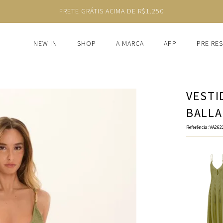
FRETE GRÁTIS ACIMA DE R$1.250
NEW IN
SHOP
A MARCA
APP
PRE RE
VESTI
BALLA
Referência
:
VA262