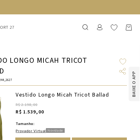
SORT 27
DO LONGO MICAH TRICOT
D
BAIXE O APP
244_2627
Vestido Longo Micah Tricot Ballad
R$ 2.198,00
R$ 1.539,00
Tamanho:
Novidade
Provador Virtual