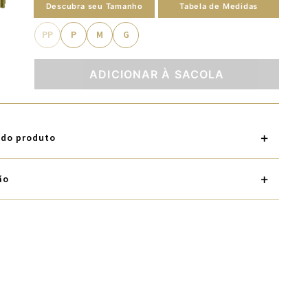
Descubra seu Tamanho
Tabela de Medidas
PP
P
M
G
ADICIONAR À SACOLA
 do produto
ão