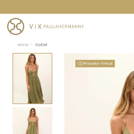
TERMOS MAIS BUSCADOS
1
º
cheeky
2
º
vestido
3
º
maio
Outlet
4
º
biquini
5
º
calcinha
Provador Virtual
6
º
vestido curto
7
º
top
8
º
verde
9
º
saida
10
º
top tri