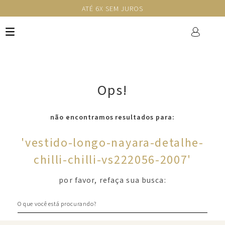
ATÉ 6X SEM JUROS
Ops!
não encontramos resultados para:
'
vestido-longo-nayara-detalhe-
chilli-chilli-vs222056-2007
'
por favor, refaça sua busca:
O que você está procurando?