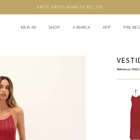
FRETE GRÁTIS ACIMA DE R$1.250
NEW IN
SHOP
A MARCA
APP
PRE RE
VESTI
Referência
:
VA262