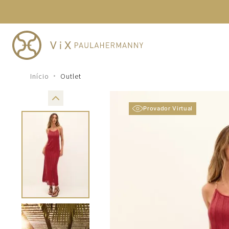
TERMOS MAIS BUSCADOS
1
º
cheeky
2
º
vestido
3
º
maio
Outlet
4
º
biquini
5
º
vestido curto
Provador Virtual
6
º
calcinha
7
º
vestidos
8
º
saida
9
º
top
10
º
verde