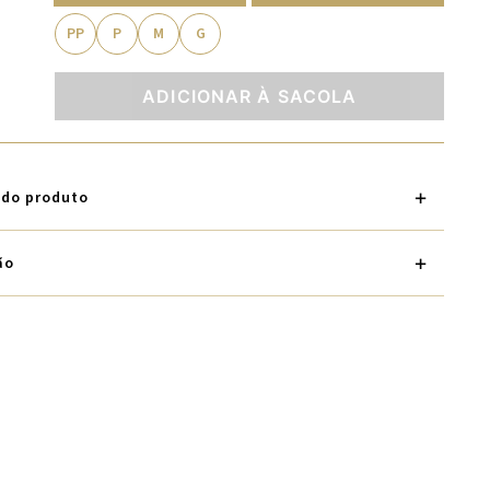
PP
P
M
G
ADICIONAR À SACOLA
 do produto
ão