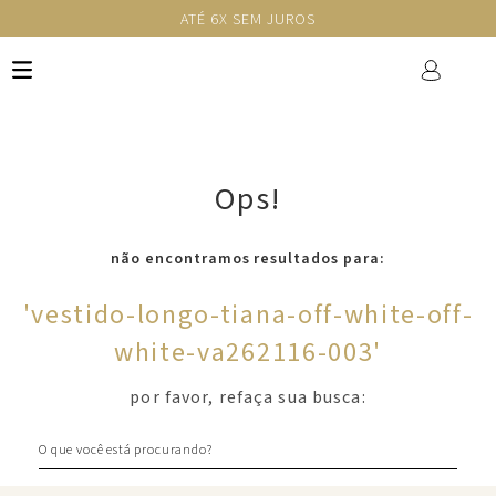
ATÉ 6X SEM JUROS
Ops!
não encontramos resultados para:
'
vestido-longo-tiana-off-white-off-
white-va262116-003
'
por favor, refaça sua busca:
O que você está procurando?