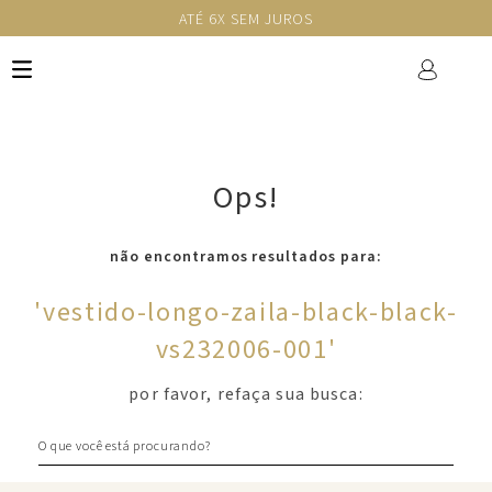
ATÉ 6X SEM JUROS
Ops!
não encontramos resultados para:
'
vestido-longo-zaila-black-black-
vs232006-001
'
por favor, refaça sua busca:
O que você está procurando?